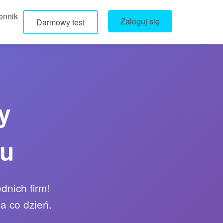
ennik
Zaloguj się
Darmowy test
y
ku
dnich firm!
a co dzień.