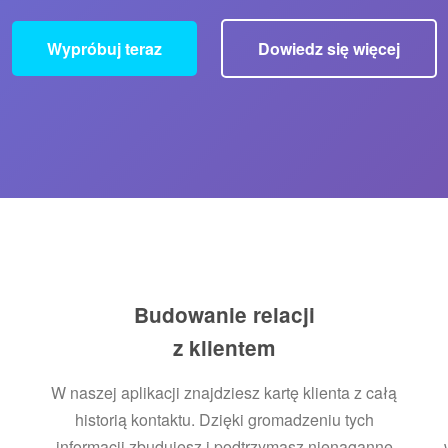
Wypróbuj teraz
Dowiedz się więcej
Budowanie relacji
z klientem
W naszej aplikacji znajdziesz kartę klienta z całą
i
historią kontaktu. Dzięki gromadzeniu tych
informacji zbudujesz i podtrzymasz nienaganne