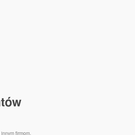
ntów
 innym firmom.