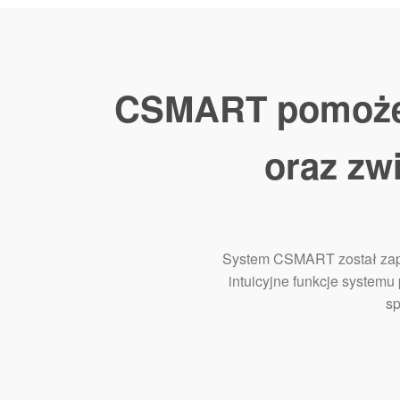
CSMART pomoże 
oraz zw
System CSMART został zapro
intuicyjne funkcje systemu
sp