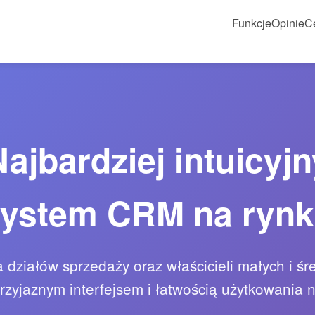
Funkcje
Opinie
C
Najbardziej intuicyjn
ystem CRM na ryn
a działów sprzedaży oraz właścicieli małych i śre
przyjaznym interfejsem i łatwością użytkowania n