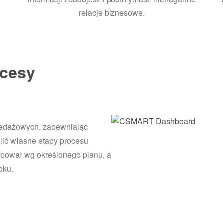
relacje biznesowe.
ocesy
edażowych, zapewniając
lić własne etapy procesu
ępował wg określonego planu, a
oku.