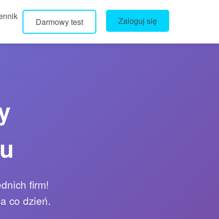
ennik
Zaloguj się
Darmowy test
y
ku
dnich firm!
a co dzień.