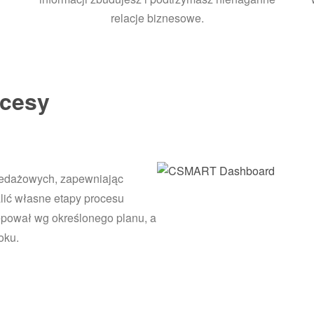
relacje biznesowe.
ocesy
edażowych, zapewniając
lić własne etapy procesu
ępował wg określonego planu, a
oku.