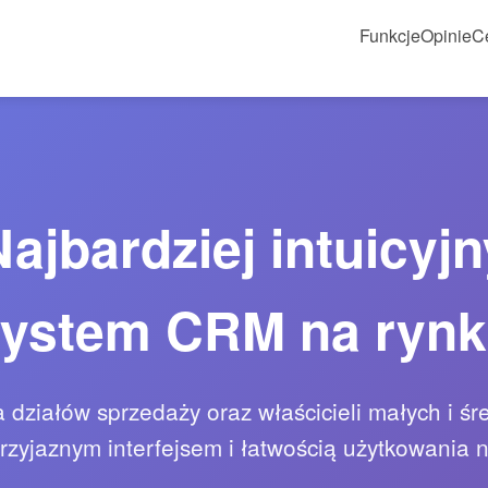
Funkcje
Opinie
C
Najbardziej intuicyjn
ystem CRM na ryn
a działów sprzedaży oraz właścicieli małych i śre
przyjaznym interfejsem i łatwością użytkowania n