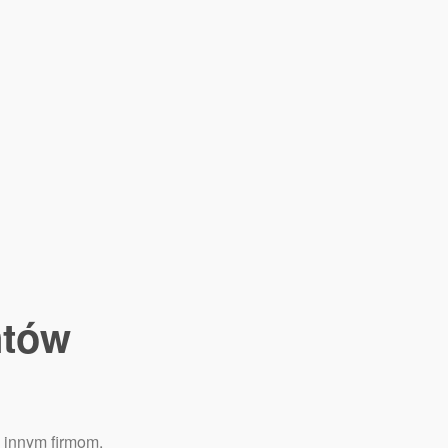
ntów
 innym firmom.