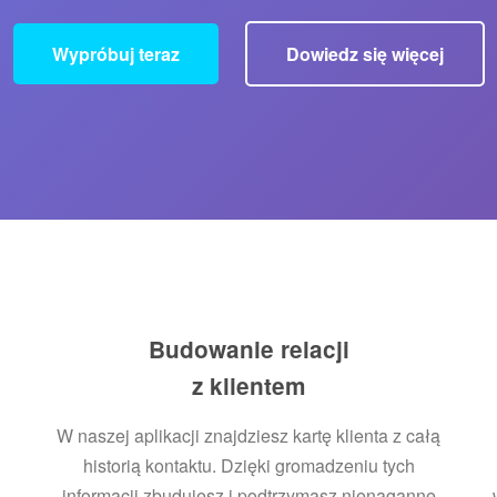
Wypróbuj teraz
Dowiedz się więcej
Budowanie relacji
z klientem
W naszej aplikacji znajdziesz kartę klienta z całą
i
historią kontaktu. Dzięki gromadzeniu tych
informacji zbudujesz i podtrzymasz nienaganne